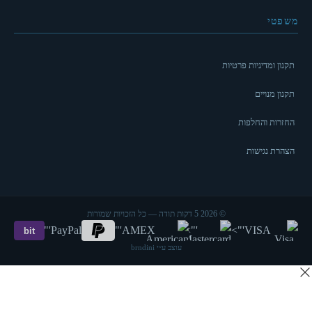
משפטי
תקנון ומדיניות פרטיות
תקנון מנויים
החזרות והחלפות
הצהרת נגישות
© 2026 5 דקות תודה — כל הזכויות שמורות
'">
PayPal
'">
AMEX
'">
'">
VISA
bit
עוצב ע״י brndini