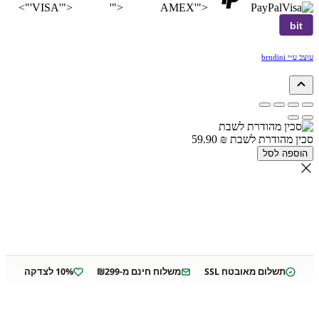
'">
VISA
'">
'">
AMEX
'">
PayPal
bit
עוצב ע״י brndini
סכין מהודרת לשבת
₪
59.90
הוספה לסל
תשלום מאובטח SSL
משלוח חינם מ-₪299
10% לצדקה