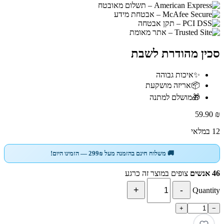
סכין מהודרת לשבת
✨
איכות גבוהה
📦
אריזה מושקעת
🎁
מושלם למתנה
59.90
₪
12 במלאי
🚚 משלוח חינם בהזמנה מעל 299₪ — הזמינו היום!
46 אנשים
צופים במוצר זה כרגע
Quantity
+
−