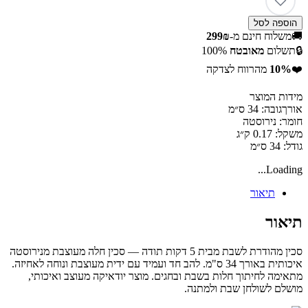
הוספה לסל
🚚
משלוח חינם מ-
299₪
🔒
תשלום
מאובטח
100%
❤️
10%
מהרווח לצדקה
מידות המוצר
אורךגובה: 34 ס״מ
חומר: נירוסטה
משקל: 0.17 ק״ג
גודל: 34 ס״מ
Loading...
תיאור
תיאור
סכין מהודרת לשבת מבית 5 דקות תודה — סכין חלה מעוצבת מנירוסטה
איכותית באורך 34 ס"מ. להב חד ועמיד עם ידית מעוצבת ונוחה לאחיזה.
מתאימה לחיתוך חלות בשבת ובחגים. מוצר יודאיקה מעוצב ואיכותי,
מושלם לשולחן שבת ולמתנה.