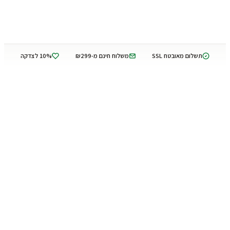
תשלום מאובטח SSL
משלוח חינם מ-₪299
10% לצדקה