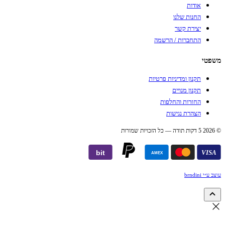
אודות
החנות שלנו
יצירת קשר
התחברות / הרשמה
משפטי
תקנון ומדיניות פרטיות
תקנון מנויים
החזרות והחלפות
הצהרת נגישות
© 2026 5 דקות תודה — כל הזכויות שמורות
bit
VISA
AMEX
עוצב ע״י brndini