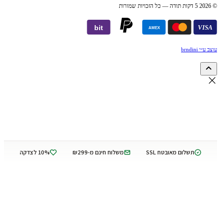
© 2026 5 דקות תודה — כל הזכויות שמורות
bit
VISA
AMEX
עוצב ע״י brndini
תשלום מאובטח SSL
משלוח חינם מ-₪299
10% לצדקה