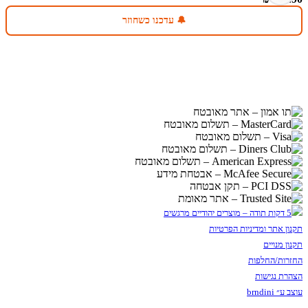
🔔 עדכנו כשחוזר
תקנון אתר ומדיניות הפרטיות
תקנון מנויים
החזרות/החלפות
הצהרת נגישות
עוצב ע״ brndini