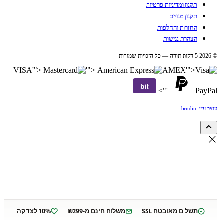
תקנון ומדיניות פרטיות
תקנון מנויים
החזרות והחלפות
הצהרת נגישות
© 2026 5 דקות תודה — כל הזכויות שמורות
VISA
'">
'">
AMEX
'">
bit
'">
PayPal
עוצב ע״י brndini
תשלום מאובטח SSL
משלוח חינם מ-₪299
10% לצדקה