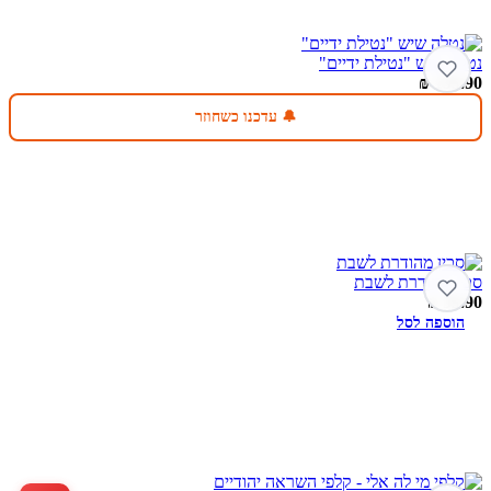
נטלה שיש "נטילת ידיים"
₪
139.90
🔔 עדכנו כשחוזר
סכין מהודרת לשבת
₪
59.90
הוספה לסל