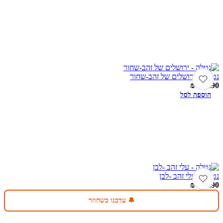
נטלה – ירושלים של זהב-שחור
₪
139.90
הוספה לסל
נטלה – עלי זהב -לבן
₪
139.90
🔔 עדכנו כשחוזר