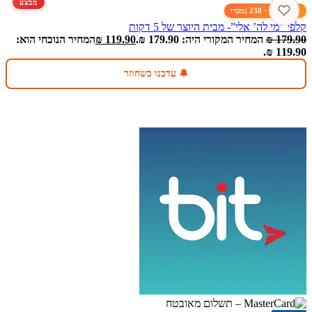
מבצע
🔥 רב-מכר · 238 נמכרו
קלפי “מי לה’ אלי”- מבית היוצר של 5 דקות
179.90
₪
המחיר המקורי היה: 179.90 ₪.
119.90
₪
המחיר הנוכחי הוא:
119.90 ₪.
🔔 עדכנו כשחוזר