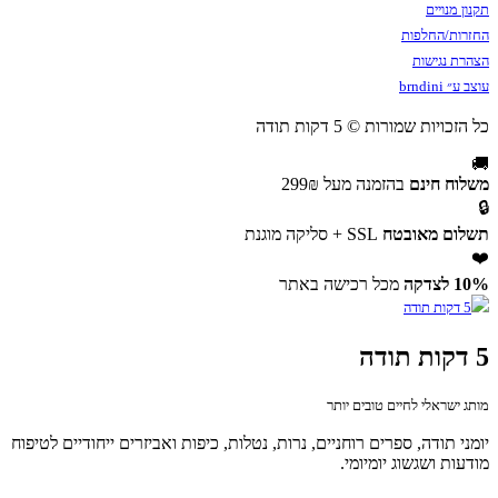
תקנון מנויים
החזרות/החלפות
הצהרת נגישות
עוצב ע״ brndini
כל הזכויות שמורות © 5 דקות תודה
🚚
משלוח חינם
בהזמנה מעל 299₪
🔒
תשלום מאובטח
SSL + סליקה מוגנת
❤️
10% לצדקה
מכל רכישה באתר
5 דקות תודה
מותג ישראלי לחיים טובים יותר
יומני תודה, ספרים רוחניים, נרות, נטלות, כיפות ואביזרים ייחודיים לטיפוח
מודעות ושגשוג יומיומי.