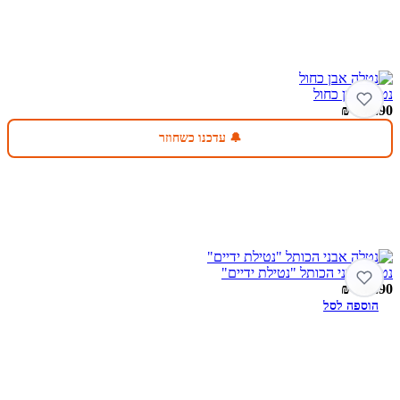
נטלה אבן כחול
₪
139.90
🔔 עדכנו כשחוזר
נטלה אבני הכותל "נטילת ידיים"
₪
139.90
הוספה לסל