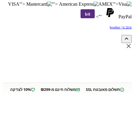
VISA
'">
'">
AMEX
'">
bit
'">
PayPal
עוצב ע״י brndini
תשלום מאובטח SSL
משלוח חינם מ-₪299
10% לצדקה