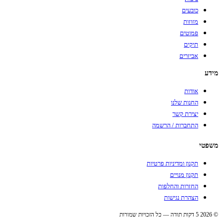
כובעים
מזוזות
פמוטים
תיקים
אביזרים
מידע
אודות
החנות שלנו
יצירת קשר
התחברות / הרשמה
משפטי
תקנון ומדיניות פרטיות
תקנון מנויים
החזרות והחלפות
הצהרת נגישות
© 2026 5 דקות תודה — כל הזכויות שמורות