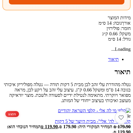
מידות המוצר
אורךגובה: 14 ס״מ
חומר: פולירזין
משקל: 0.66 ק״ג
גודל: 14 ס״מ
Loading...
תיאור
תיאור
נטלה מהודרת עלי זהב לבן מבית 5 דקות תודה — נטלה מפוליריזן איכותי
בגובה 14 ס"מ ומשקל 0.66 ק"ג. עיצוב עלי זהב על רקע לבן, מראה
מפואר ויוקרתי. מתאימה לנטילת ידיים לסעודה ולשבת. מוצר יודאיקה
מעוצב ואיכותי בעיצוב ייחודי של המותג.
מבצע
Sale!
קלפי “מי לה’ אלי”- מבית היוצר של 5 דקות
179.90
₪
המחיר המקורי היה: 179.90 ₪.
119.90
₪
המחיר הנוכחי הוא:
119.90 ₪.