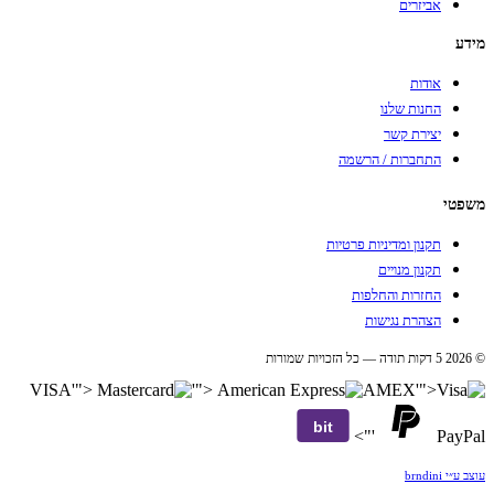
אביזרים
מידע
אודות
החנות שלנו
יצירת קשר
התחברות / הרשמה
משפטי
תקנון ומדיניות פרטיות
תקנון מנויים
החזרות והחלפות
הצהרת נגישות
© 2026 5 דקות תודה — כל הזכויות שמורות
VISA
'">
'">
AMEX
'">
bit
'">
PayPal
עוצב ע״י brndini