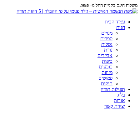
משלוח חינם בקנייה החל מ- 299₪
נטלה - עלי זהב -לבן
עמוד הבית
חנות
מנויים
ספרים
נטלות
נרות
אביזרים
כיפות
כובעים
מזוזות
פמוטים
תיקים
תפילות תודה
בלוג
אודות
יצירת קשר