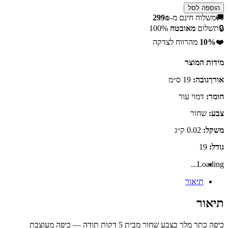
הוספה לסל
🚚
משלוח חינם מ-
299₪
🔒
תשלום
מאובטח
100%
❤️
10%
מהרווח לצדקה
מידות המוצר
אורך
גובה
:
19
ס״מ
חומר
:
דמוי
עור
צבע
:
שחור
משקל
:
0.02
ק״ג
גודל
:
19
Loading...
תיאור
תיאור
כיפה כתר מלך בצבע שחור מבית 5 דקות תודה — כיפה מעוצבת