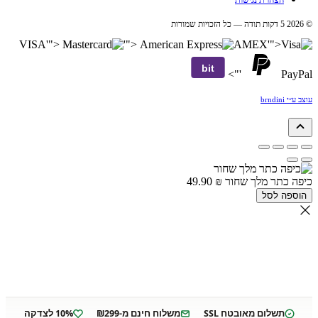
© 2026 5 דקות תודה — כל הזכויות שמורות
VISA
'">
'">
AMEX
'">
bit
'">
PayPal
עוצב ע״י brndini
כיפה כתר מלך שחור
₪
49.90
הוספה לסל
תשלום מאובטח SSL
משלוח חינם מ-₪299
10% לצדקה