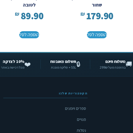
שחור
לטובה
89.90
179.90
₪
₪
הוספה לסל
הוספה לסל
משלוח חינם
תשלום מאובטח
10% לצדקה
❤️
🔒
🚚
בהזמנה מעל 299₪
SSL + סליקה מוגנת
מכל רכישה באתר
הקטגוריות שלנו
ספרים ויומנים
מנויים
נטלות