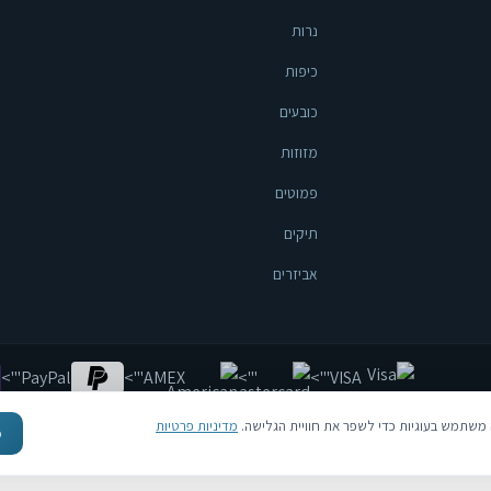
נרות
כיפות
כובעים
מזוזות
פמוטים
תיקים
אביזרים
'">
PayPal
'">
AMEX
'">
'">
VISA
משתמש בעוגיות כדי לשפר את חוויית הגלישה.
מדיניות פרטיות
מ