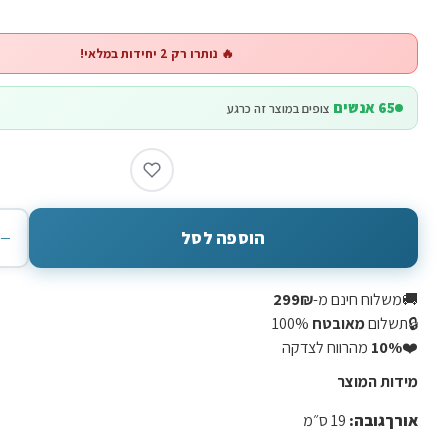
🔥 נותרו רק 2 יחידות במלאי!
65 אנשים
צופים במוצר זה כרגע
−
הוספה לסל
🚚
משלוח חינם מ-
299₪
🔒
תשלום
מאובטח
100%
❤️
10%
מהרווח לצדקה
מידות המוצר
אורך
גובה
:
19
ס״מ