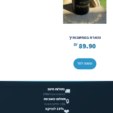
והארת במחשבותיך
89.90
₪
הוספה לסל
משלוח חינם
🚚
בהזמנה מעל 299₪
תשלום מאובטח
🔒
SSL + סליקה מוגנת
10% לצדקה
❤️