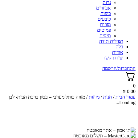
נרות
אביזרים
כיפות
כובעים
מזוזות
פמוטים
תיקים
תפילות תודה
בלוג
אודות
יצירת קשר
התחברות/הרשמה
0
₪
0.00
עמוד הבית
/
חנות
/
מזוזות
/ מזוזה כותל מערבי – בטון ברכת הבית- לבן
Loading...