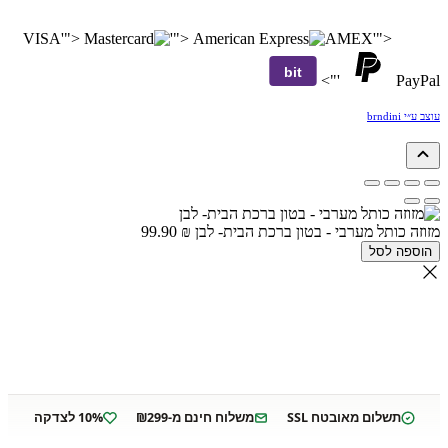
VISA
'">
'">
AMEX
'">
bit
'">
PayPal
עוצב ע״י brndini
מזוזה כותל מערבי - בטון ברכת הבית- לבן
₪
99.90
הוספה לסל
תשלום מאובטח SSL
משלוח חינם מ-₪299
10% לצדקה