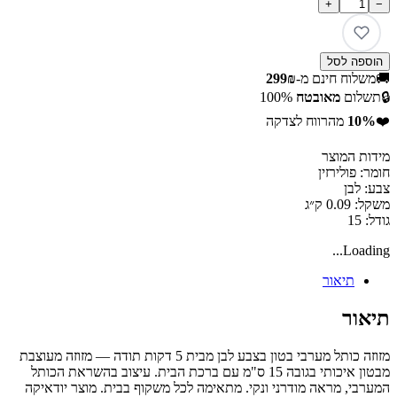
+
−
הוספה לסל
🚚
משלוח חינם מ-
299₪
🔒
תשלום
מאובטח
100%
❤️
10%
מהרווח לצדקה
מידות המוצר
חומר: פולירזין
צבע: לבן
משקל: 0.09 ק״ג
גודל: 15
Loading...
תיאור
תיאור
מזוזה כותל מערבי בטון בצבע לבן מבית 5 דקות תודה — מזוזה מעוצבת
מבטון איכותי בגובה 15 ס"מ עם ברכת הבית. עיצוב בהשראת הכותל
המערבי, מראה מודרני ונקי. מתאימה לכל משקוף בבית. מוצר יודאיקה