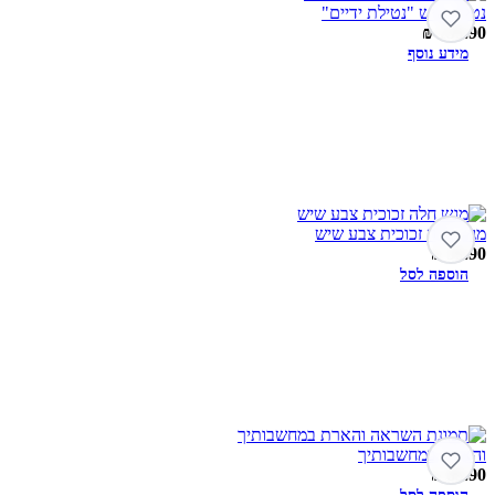
נטלה שיש "נטילת ידיים"
₪
139.90
מידע נוסף
מגש חלה זכוכית צבע שיש
₪
59.90
הוספה לסל
והארת במחשבותיך
₪
89.90