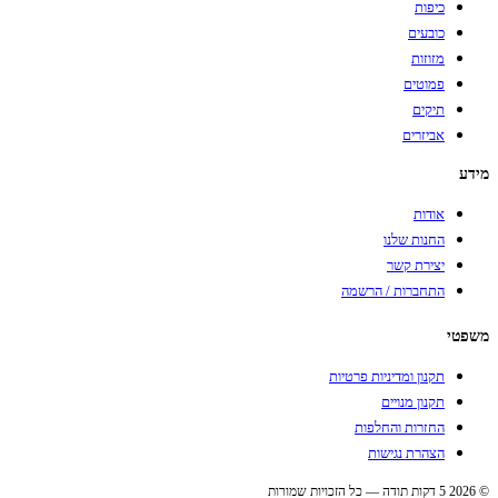
כיפות
כובעים
מזוזות
פמוטים
תיקים
אביזרים
מידע
אודות
החנות שלנו
יצירת קשר
התחברות / הרשמה
משפטי
תקנון ומדיניות פרטיות
תקנון מנויים
החזרות והחלפות
הצהרת נגישות
© 2026 5 דקות תודה — כל הזכויות שמורות