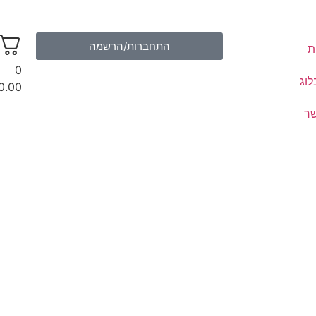
התחברות/הרשמה
ת
0
לוג
0.00
שר