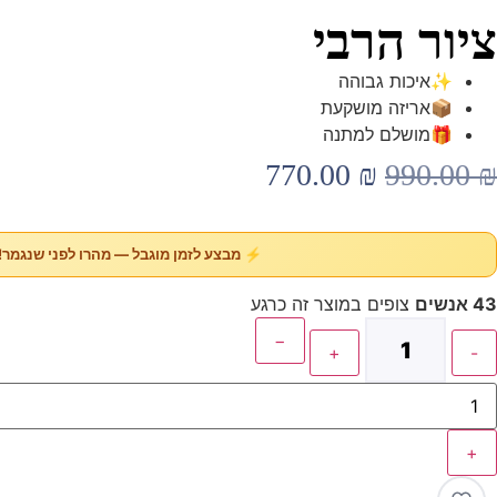
ציור הרבי
✨
איכות גבוהה
📦
אריזה מושקעת
🎁
מושלם למתנה
770.00
₪
990.00
₪
⚡ מבצע לזמן מוגבל — מהרו לפני שנגמר!
43 אנשים
צופים במוצר זה כרגע
−
+