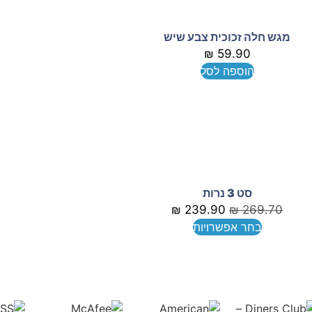
מגש חלה זכוכית צבע שיש
₪
59.90
הוספה לסל
סט 3 נרות
₪
239.90
₪
269.70
בחר אפשרויות