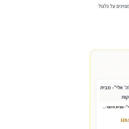
וינים על גלגול
י”- מבית היוצר…
119