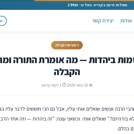
משלוח חינם בקנייה החל מ- 299₪
אודות
יצירת קשר
הת
רוחניות וקבלה
מות ביהדות — מה אומרת התורה ומ
הקבלה
📅 10 במאי 2026
•
⏱ 1 דקות קריאה
כי הרבה אנשים שואלים אותי עליו, אבל גם הכי חוששים לדבר עליו בג
לא בודהיזם?" שואלים אותי. וכשאני עונה: "זה ביהדות — וזה אחד הדב
ם בהלם.