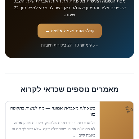
מפת הנשמה האישית מפענחת את האות העברית שלך, השבט
ששייכים אליו, והתיקון שאת/ה כאן בשבילו. מגיע למייל תוך 72
שעות.
קבל/י מפת נשמה אישית ←
⭐ 9.5 מתוך 10 · 27 ביקורות חיוביות
מאמרים נוספים שכדאי לקרוא
כשאת/ה מאבד/ת אמונה — מה לעשות בתקופה
כזו
כל אדם רוחני עובר רגעים של ספק. תקופות שבהן את/ה
לא מרגיש/ה את ה'. שהתפילה ריקה. שלא ברור לך אם זה
באמת קיים. …