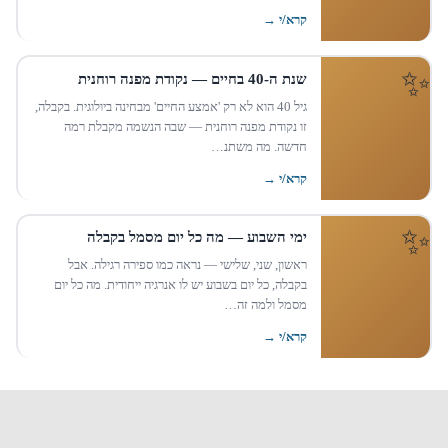
קרא/י →
שנת ה-40 בחיים — נקודת מפנה רוחנית
גיל 40 הוא לא רק 'אמצע החיים' מבחינה ביולוגית. בקבלה,
זו נקודת מפנה רוחנית — שבה הנשמה מקבלת רמה
חדשה. מה משתנ…
קרא/י →
ימי השבוע — מה כל יום מסמל בקבלה
ראשון, שני, שלישי — נראה כמו ספירה רגילה. אבל
בקבלה, כל יום בשבוע יש לו אנרגיה ייחודית. מה כל יום
מסמל ולמה זה…
קרא/י →