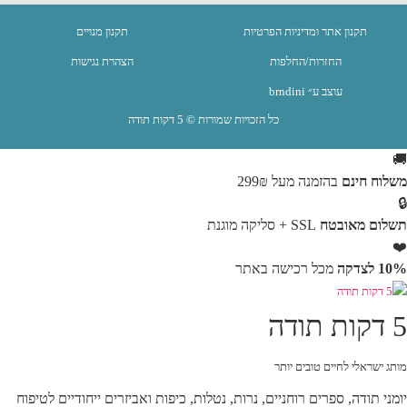
תקנון אתר ומדיניות הפרטיות
תקנון מנויים
החזרות/החלפות
הצהרת נגישות
עוצב ע״ brndini
כל הזכויות שמורות © 5 דקות תודה
🚚
משלוח חינם
בהזמנה מעל 299₪
🔒
תשלום מאובטח
SSL + סליקה מוגנת
❤️
10% לצדקה
מכל רכישה באתר
5 דקות תודה
מותג ישראלי לחיים טובים יותר
יומני תודה, ספרים רוחניים, נרות, נטלות, כיפות ואביזרים ייחודיים לטיפוח