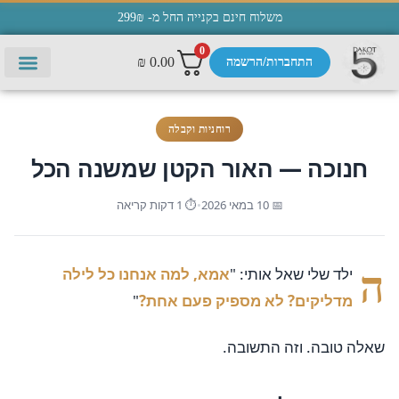
משלוח חינם בקנייה החל מ- 299₪
0
₪
0.00
התחברות/הרשמה
יצירת 
עמוד ה
תפילות 
רוחניות וקבלה
חנוכה — האור הקטן שמשנה הכל
📅 10 במאי 2026
•
⏱ 1 דקות קריאה
ה
ילד שלי שאל אותי: "
אמא, למה אנחנו כל לילה
מדליקים? לא מספיק פעם אחת?
"
שאלה טובה. וזה התשובה.