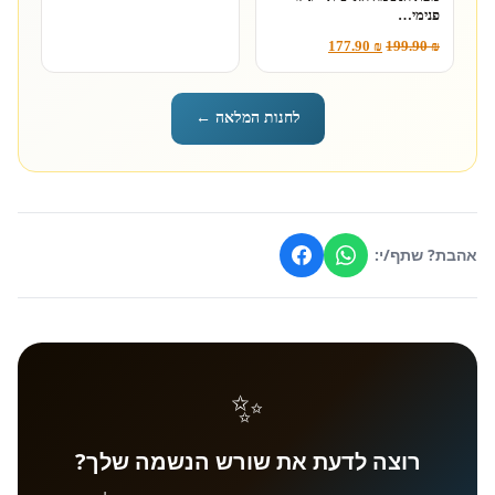
פנימי…
177.90
₪
199.90
₪
לחנות המלאה ←
אהבת? שתף/י:
✨
רוצה לדעת את שורש הנשמה שלך?