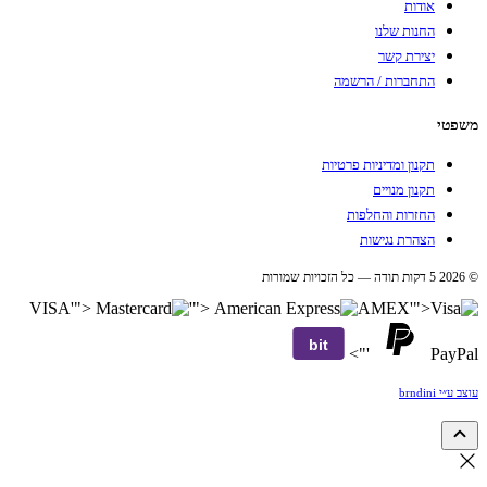
אודות
החנות שלנו
יצירת קשר
התחברות / הרשמה
משפטי
תקנון ומדיניות פרטיות
תקנון מנויים
החזרות והחלפות
הצהרת נגישות
© 2026 5 דקות תודה — כל הזכויות שמורות
VISA
'">
'">
AMEX
'">
bit
'">
PayPal
עוצב ע״י brndini