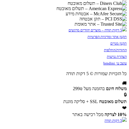
תקנון אתר ומדיניות הפרטיות
תקנון מנויים
החזרות/החלפות
הצהרת נגישות
עוצב ע״ brndini
כל הזכויות שמורות © 5 דקות תודה
🚚
משלוח חינם
בהזמנה מעל 299₪
🔒
תשלום מאובטח
SSL + סליקה מוגנת
❤️
10% לצדקה
מכל רכישה באתר