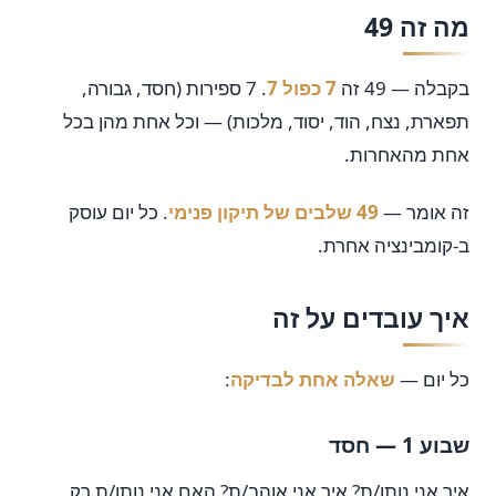
מה זה 49
בקבלה — 49 זה
7 כפול 7
. 7 ספירות (חסד, גבורה,
תפארת, נצח, הוד, יסוד, מלכות) — וכל אחת מהן בכל
אחת מהאחרות.
זה אומר —
49 שלבים של תיקון פנימי
. כל יום עוסק
ב-קומבינציה אחרת.
איך עובדים על זה
כל יום —
שאלה אחת לבדיקה
:
שבוע 1 — חסד
איך אני נותן/ת? איך אני אוהב/ת? האם אני נותן/ת רק