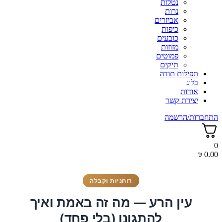
נטלות
נרות
אביזרים
כיפות
כובעים
מזוזות
פמוטים
תיקים
תפילות תודה
בלוג
אודות
יצירת קשר
התחברות/הרשמה
0
₪
0.00
רוחניות וקבלה
עין הרע — מה זה באמת ואיך
להתגונן (בלי פחד)