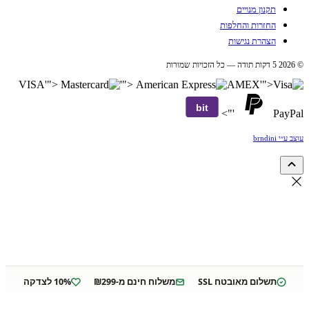
תקנון מנויים
החזרות והחלפות
הצהרת נגישות
© 2026 5 דקות תודה — כל הזכויות שמורות
VISA
'">
'">
AMEX
'">
bit
'">
PayPal
עוצב ע״י brndini
תשלום מאובטח SSL
משלוח חינם מ-₪299
10% לצדקה