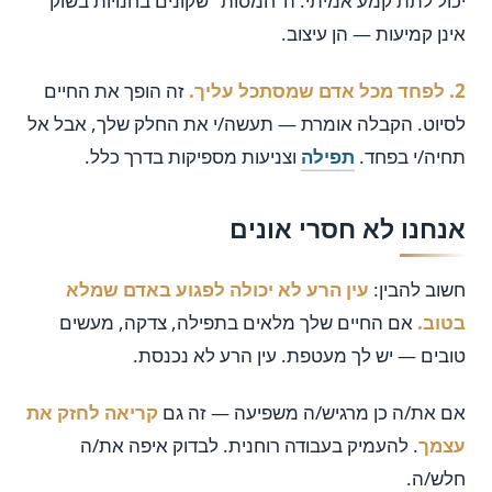
יכול לתת קמע אמיתי. ה"חמסות" שקונים בחנויות בשוק
אינן קמיעות — הן עיצוב.
2. לפחד מכל אדם שמסתכל עליך.
זה הופך את החיים
לסיוט. הקבלה אומרת — תעשה/י את החלק שלך, אבל אל
תחיה/י בפחד.
תפילה
וצניעות מספיקות בדרך כלל.
אנחנו לא חסרי אונים
חשוב להבין:
עין הרע לא יכולה לפגוע באדם שמלא
בטוב.
אם החיים שלך מלאים בתפילה, צדקה, מעשים
טובים — יש לך מעטפת. עין הרע לא נכנסת.
אם את/ה כן מרגיש/ה משפיעה — זה גם
קריאה לחזק את
עצמך
. להעמיק בעבודה רוחנית. לבדוק איפה את/ה
חלש/ה.