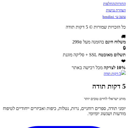
החזרות/החלפות
הצהרת נגישות
עוצב ע״ brndini
כל הזכויות שמורות © 5 דקות תודה
🚚
משלוח חינם
בהזמנה מעל 299₪
🔒
תשלום מאובטח
SSL + סליקה מוגנת
❤️
10% לצדקה
מכל רכישה באתר
5 דקות תודה
מותג ישראלי לחיים טובים יותר
יומני תודה, ספרים רוחניים, נרות, נטלות, כיפות ואביזרים ייחודיים לטיפוח
מודעות ושגשוג יומיומי.