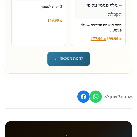
5 דקות לעצמך
149.90
₪
מפת הנשמה האישית – גילוי
פנימי…
177.90
₪
199.90
₪
לחנות המלאה ←
אהבת? שתף/י: