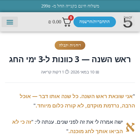
משלוח חינם בקנייה החל מ- 299₪
0
₪
0.00
התחברות/הרשמה
יצירת 
עמוד ה
תפילות 
רוחניות וקבלה
ראש השנה — 3 כוונות ל-3 ימי החג
📅 10 במאי 2026
•
⏱ 1 דקות קריאה
"
אני שונאת ראש השנה. כל שנה אותו דבר — אוכל
הרבה, נרדמת מוקדם, לא קורה כלום מיוחד.
"
א
ישה אמרה לי את זה לפני שנים. ענתה לי: "
זה כי לא
הביאו אותך לחג מוכנה.
"