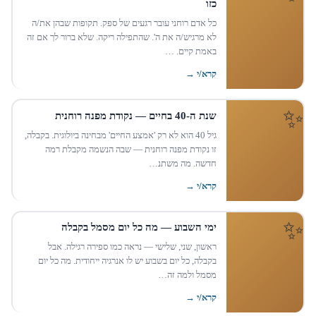
כזו
כל אדם רוחני עובר רגעים של ספק. תקופות שבהן את/ה
לא מרגיש/ה את ה'. שהתפילה ריקה. שלא ברור לך אם זה
באמת קיים. …
קרא/י →
שנת ה-40 בחיים — נקודת מפנה רוחנית
גיל 40 הוא לא רק 'אמצע החיים' מבחינה ביולוגית. בקבלה,
זו נקודת מפנה רוחנית — שבה הנשמה מקבלת רמה
חדשה. מה משתנ…
קרא/י →
ימי השבוע — מה כל יום מסמל בקבלה
ראשון, שני, שלישי — נראה כמו ספירה רגילה. אבל
בקבלה, כל יום בשבוע יש לו אנרגיה ייחודית. מה כל יום
מסמל ולמה זה…
קרא/י →