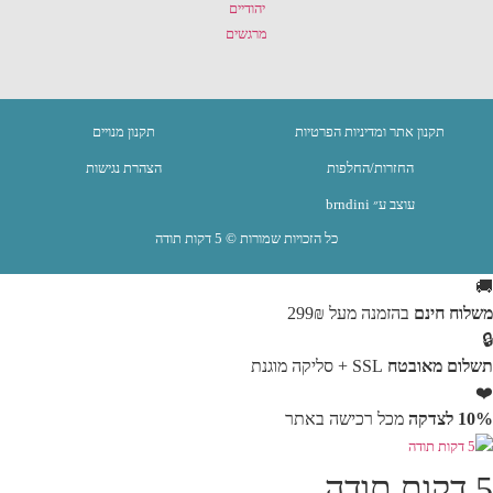
תקנון אתר ומדיניות הפרטיות
תקנון מנויים
החזרות/החלפות
הצהרת נגישות
עוצב ע״ brndini
כל הזכויות שמורות © 5 דקות תודה
🚚
משלוח חינם
בהזמנה מעל 299₪
🔒
תשלום מאובטח
SSL + סליקה מוגנת
❤️
10% לצדקה
מכל רכישה באתר
5 דקות תודה