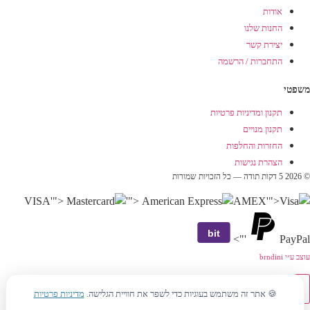
אודות
החנות שלנו
יצירת קשר
התחברות / הרשמה
משפטי
תקנון ומדיניות פרטיות
תקנון מנויים
החזרות והחלפות
הצהרת נגישות
© 2026 5 דקות תודה — כל הזכויות שמורות
VISA
'">
'">
AMEX
'">
bit
'">
PayPal
עוצב ע״י brndini
🍪 אתר זה משתמש בעוגיות כדי לשפר את חוויית הגלישה.
מדיניות פרטיות