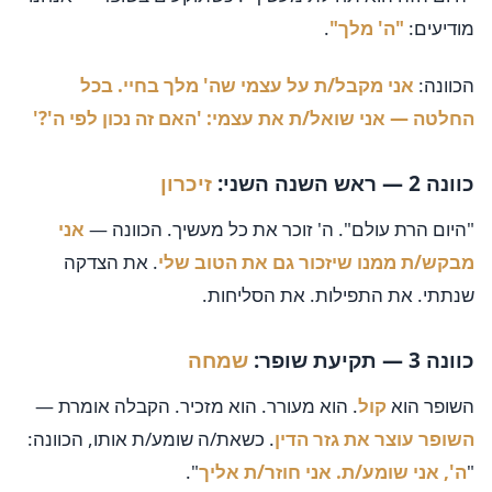
מודיעים:
"ה' מלך"
.
הכוונה:
אני מקבל/ת על עצמי שה' מלך בחיי. בכל
החלטה — אני שואל/ת את עצמי: 'האם זה נכון לפי ה'?'
כוונה 2 — ראש השנה השני:
זיכרון
"היום הרת עולם". ה' זוכר את כל מעשיך. הכוונה —
אני
מבקש/ת ממנו שיזכור גם את הטוב שלי
. את הצדקה
שנתתי. את התפילות. את הסליחות.
כוונה 3 — תקיעת שופר:
שמחה
השופר הוא
קול
. הוא מעורר. הוא מזכיר. הקבלה אומרת —
השופר עוצר את גזר הדין
. כשאת/ה שומע/ת אותו, הכוונה:
"
ה', אני שומע/ת. אני חוזר/ת אליך
".