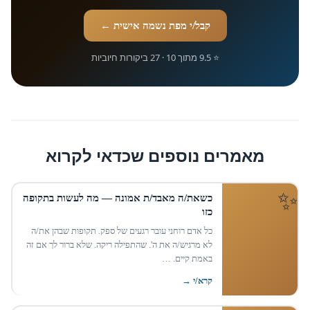
קבל/י מפת נשמה אישית ←
⭐ 9.5 מתוך 10 · 27 ביקורות חיוביות
מאמרים נוספים שכדאי לקרוא
כשאת/ה מאבד/ת אמונה — מה לעשות בתקופה
כזו
כל אדם רוחני עובר רגעים של ספק. תקופות שבהן את/ה
לא מרגיש/ה את ה'. שהתפילה ריקה. שלא ברור לך אם זה
באמת קיים. …
קרא/י →