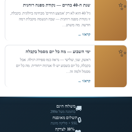
שנת ה-40 בחיים — נקודת מפנה רוחנית
גיל 40 הוא לא רק 'אמצע החיים' מבחינה ביולוגית. בקבלה,
זו נקודת מפנה רוחנית — שבה הנשמה מקבלת רמה
חדשה. מה משתנ…
קרא/י →
ימי השבוע — מה כל יום מסמל בקבלה
ראשון, שני, שלישי — נראה כמו ספירה רגילה. אבל
בקבלה, כל יום בשבוע יש לו אנרגיה ייחודית. מה כל יום
מסמל ולמה זה…
קרא/י →
משלוח חינם
🚚
בהזמנה מעל 299₪
תשלום מאובטח
🔒
SSL + סליקה מוגנת
10% לצדקה
❤️